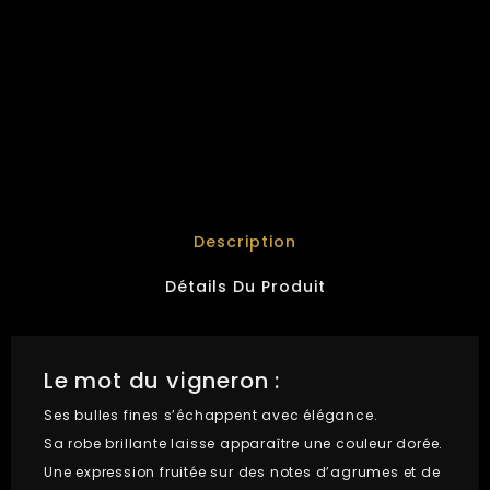
Delivery policy (edit with Customer reassurance
module)
Return policy (edit with Customer reassurance module)
Description
Détails Du Produit
Le mot du vigneron :
Ses bulles fines s’échappent avec élégance.
Sa robe brillante laisse apparaître une couleur dorée.
Une expression fruitée sur des notes d’agrumes et de