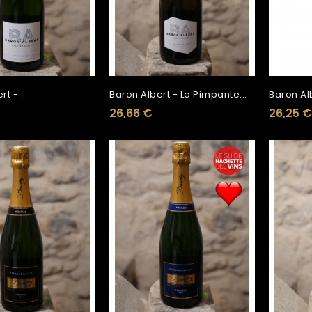
t -...
Baron Albert - La Pimpante...
Baron Alb
26,66 €
26,25 €