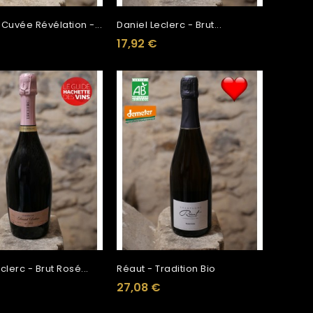
 Cuvée Révélation -...
Daniel Leclerc - Brut...
17,92 €
clerc - Brut Rosé...
Réaut - Tradition Bio
27,08 €