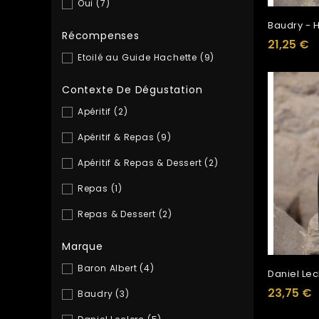
Oui
(7)
Baudry - H
Récompenses
21,25 €
Etoilé au Guide Hachette
(9)
Contexte De Dégustation
Apéritif
(2)
Apéritif & Repas
(9)
Apéritif & Repas & Dessert
(2)
Repas
(1)
Repas & Dessert
(2)
Marque
Baron Albert
(4)
Daniel Le
23,75 €
Baudry
(3)