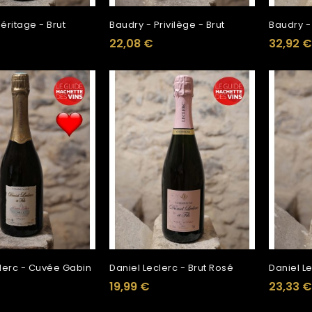
éritage - Brut
Baudry - Privilège - Brut
Baudry -
22,08 €
32,92 €
clerc - Cuvée Gabin
Daniel Leclerc - Brut Rosé
Daniel Le
19,99 €
23,33 €