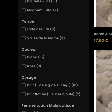
Bouteille 75cl
(18)
Magnum 150cl
(2)
Terroir
Côte des Bar
(8)
Baron Alber
Vallée de la Marne
(9)
17,92 €
Couleur
Blanc
(15)
Rosé
(3)
Dosage
Brut (- de 12g de sucre/L)
(16)
Brut Nature (0 sucre ajouté)
(2)
Fermentation Malolactique