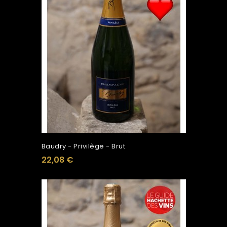
Baudry - Privilège - Brut
22,08 €
Ajouter Au Panier