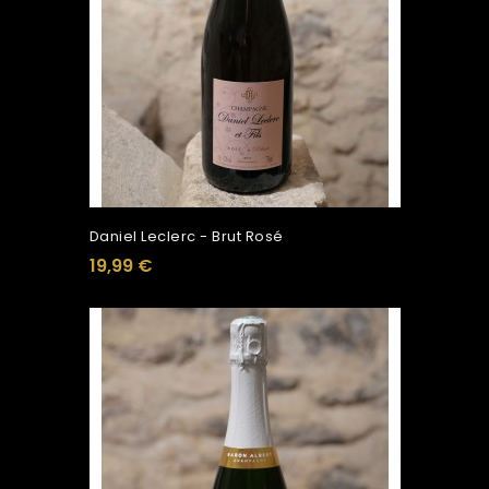
Daniel Leclerc - Brut Rosé
19,99 €
Ajouter Au Panier