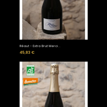
Réaut - Extra Brut Merci...
45,83 €
Ajouter Au Panier