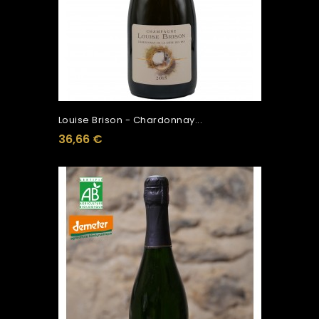
Louise Brison - Chardonnay...
36,66 €
Ajouter Au Panier