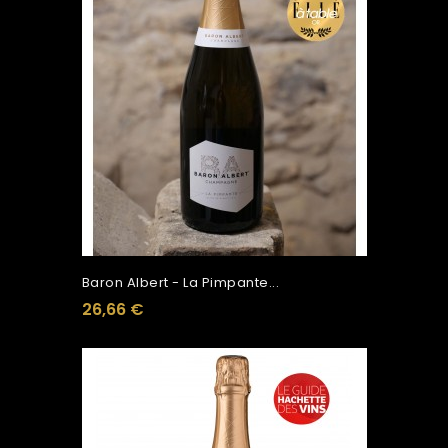
Baron Albert - La Pimpante...
26,66 €
Ajouter Au Panier