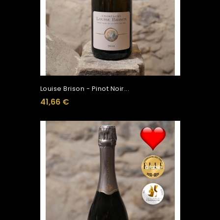
Louise Brison - Pinot Noir...
41,66 €
Ajouter Au Panier