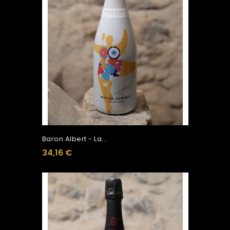
Baron Albert - La...
34,16 €
Ajouter Au Panier