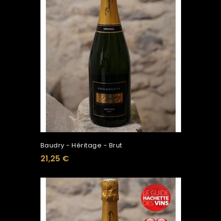
Baudry - Héritage - Brut
21,25 €
Ajouter Au Panier