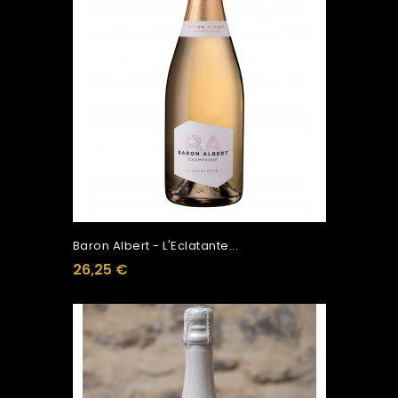
Baron Albert - L'Eclatante...
26,25 €
Ajouter Au Panier