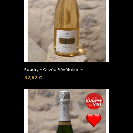
Baudry - Cuvée Révélation -...
32,92 €
Ajouter Au Panier