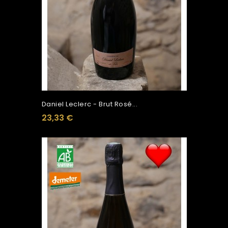
Daniel Leclerc - Brut Rosé...
23,33 €
Ajouter Au Panier