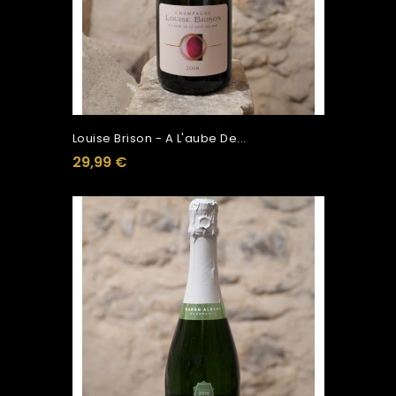
Louise Brison - A L'aube De...
29,99 €
Ajouter Au Panier