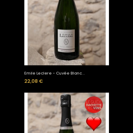
Emile Leclere - Cuvée Blanc...
22,08 €
Ajouter Au Panier