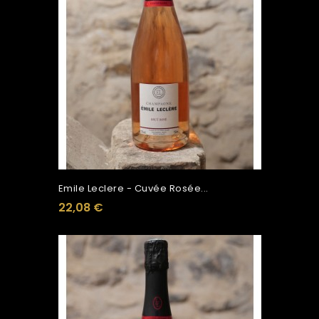
Emile Leclere - Cuvée Rosée...
22,08 €
Ajouter Au Panier