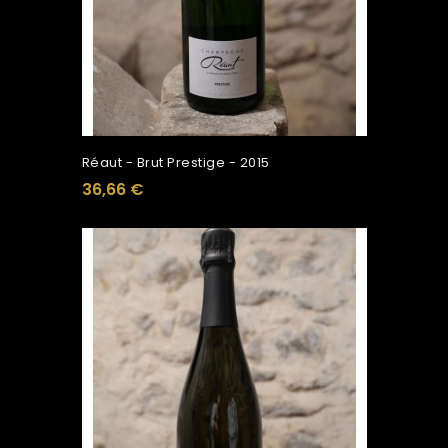
Réaut - Brut Prestige - 2015
36,66 €
Ajouter Au Panier