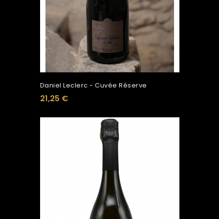
Daniel Leclerc - Cuvée Réserve
21,25 €
Ajouter Au Panier