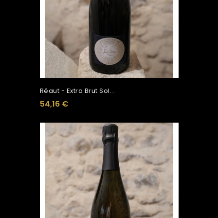
Réaut - Extra Brut Sol...
54,16 €
Ajouter Au Panier