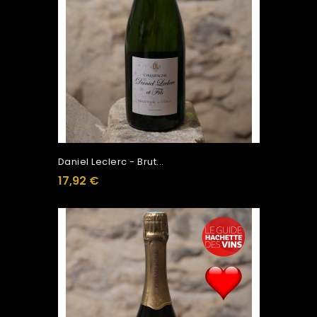
Daniel Leclerc - Brut...
17,92 €
Ajouter Au Panier