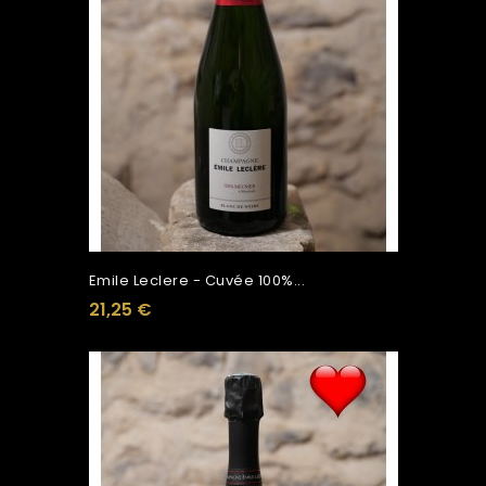
Emile Leclere - Cuvée 100%...
21,25 €
Ajouter Au Panier