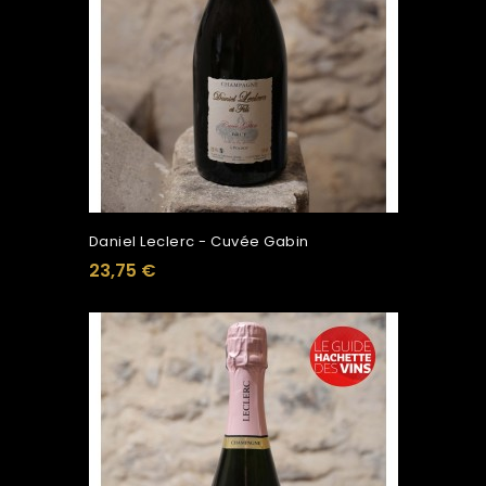
Daniel Leclerc - Cuvée Gabin
23,75 €
Ajouter Au Panier