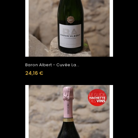
Baron Albert - Cuvée La...
24,16 €
Ajouter Au Panier