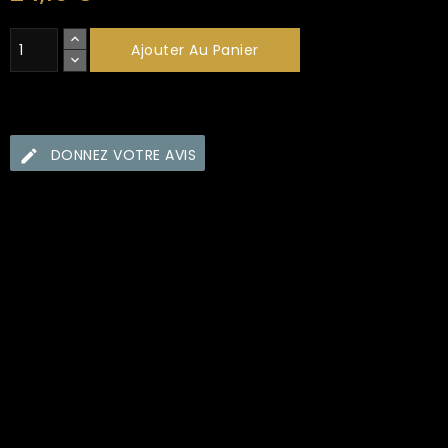
Ajouter Au Panier
DONNEZ VOTRE AVIS
Security policy (edit with Customer reassurance
module)
Delivery policy (edit with Customer reassurance
module)
Return policy (edit with Customer reassurance module)