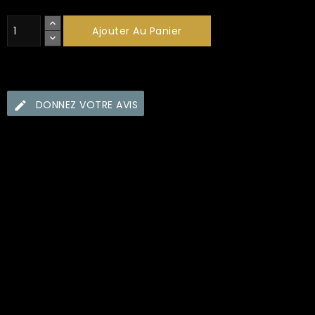
Ajouter Au Panier
DONNEZ VOTRE AVIS
Security policy (edit with Customer reassurance
module)
Delivery policy (edit with Customer reassurance
module)
Return policy (edit with Customer reassurance module)