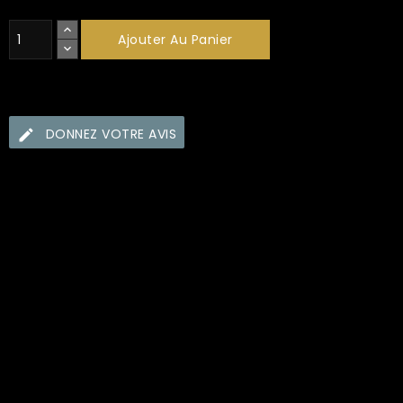
Ajouter Au Panier
DONNEZ VOTRE AVIS
Security policy (edit with Customer reassurance
module)
Delivery policy (edit with Customer reassurance
module)
Return policy (edit with Customer reassurance module)