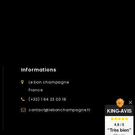
Informations
Le bon champagne
France
(+33) 1 84 23 00 18
contact@lebonchampagne.fr
KING-AVIS
4.9 / 5
“Très bien”