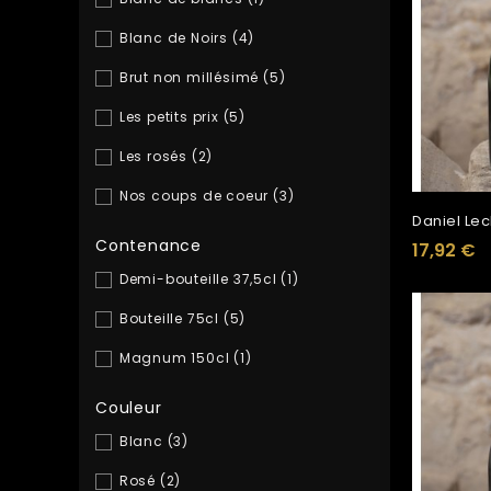
Blanc de Noirs
(4)
Brut non millésimé
(5)
Les petits prix
(5)
Les rosés
(2)
Nos coups de coeur
(3)
Daniel Lecl
Contenance
17,92 €
Demi-bouteille 37,5cl
(1)
Bouteille 75cl
(5)
Magnum 150cl
(1)
Couleur
Blanc
(3)
Rosé
(2)